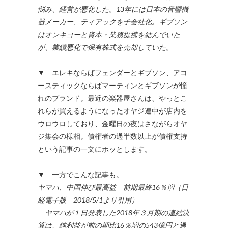
悩み、経営が悪化した。13年には日本の音響機
器メーカー、ティアックを子会社化。ギブソン
はオンキヨーと資本・業務提携を結んでいた
が、業績悪化で保有株式を売却していた。
▼ エレキならばフェンダーとギブソン、アコ
ースティックならばマーティンとギブソンが憧
れのブランド。最近の楽器屋さんは、やっとこ
れらが買えるようになったオヤジ連中が店内を
ウロウロしており、金曜日の夜はさながらオヤ
ジ集会の様相。債権者の過半数以上が債権支持
という記事の一文にホッとします。
▼ 一方でこんな記事も。
ヤマハ、中国伸び最高益 前期最終16％増（日
経電子版 2018/5/1より引用）
ヤマハが１日発表した2018年３月期の連結決
算は、純利益が前の期比16％増の543億円と過