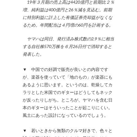
19年３月期の売上高は4420億円と前期比２％
増、純利益は400億円と26％減を見込む。前期
に特別利益に計上した有価証券売却益がなくな
るため。年間配当は４円増の60円を計画する。
ヤマハは同日、発行済み株式数の2.9％に相当
する自社株570万株を６月26日付で消却すると
発表した
。
▼ 中国での好調で販売が良いとの内容です
が、楽器を使っていて「地のもの」が楽器にも
あるように思います。というのは、乾燥してカ
ラリとした米国でのギターはどうしてもネック
が反ったりしがち。ところが、ヤマハを含む日
本のギターはそういったことが起こりにくい。
風土にあった設計になっているのでしょう。
▼ 若いときから無類のクルマ好きで、色々と