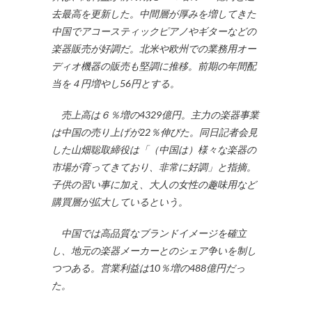
去最高を更新した。中間層が厚みを増してきた
中国でアコースティックピアノやギターなどの
楽器販売が好調だ。北米や欧州での業務用オー
ディオ機器の販売も堅調に推移。前期の年間配
当を４円増やし56円とする。
売上高は６％増の4329億円。主力の楽器事業
は中国の売り上げが22％伸びた。同日記者会見
した山畑聡取締役は「（中国は）様々な楽器の
市場が育ってきており、非常に好調」と指摘。
子供の習い事に加え、大人の女性の趣味用など
購買層が拡大しているという。
中国では高品質なブランドイメージを確立
し、地元の楽器メーカーとのシェア争いを制し
つつある。営業利益は10％増の488億円だっ
た。