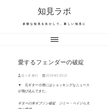
Skip
知見ラボ
to
content
多様な知見を生かして、新しい知見に
愛するフェンダーの破綻
佐々木 泰行
2018年5月2日
▼ 元ギター小僧にはショッキングなニュース
が飛び込んできた。
ギターの米ギブソン破綻 ジミー・ペイジら大