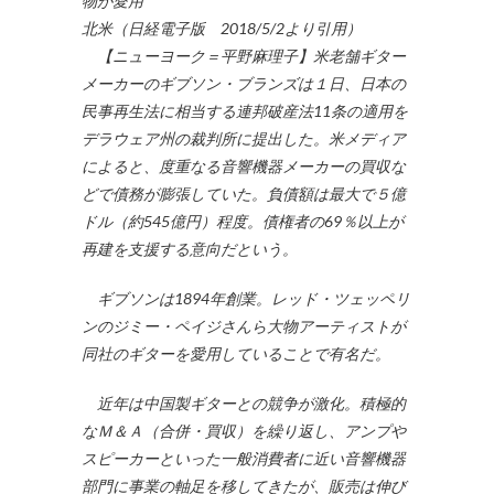
物が愛用
北米（日経電子版 2018/5/2より引用）
【ニューヨーク＝平野麻理子】米老舗ギター
メーカーのギブソン・ブランズは１日、日本の
民事再生法に相当する連邦破産法11条の適用を
デラウェア州の裁判所に提出した。米メディア
によると、度重なる音響機器メーカーの買収な
どで債務が膨張していた。負債額は最大で５億
ドル（約545億円）程度。債権者の69％以上が
再建を支援する意向だという。
ギブソンは1894年創業。レッド・ツェッペリ
ンのジミー・ペイジさんら大物アーティストが
同社のギターを愛用していることで有名だ。
近年は中国製ギターとの競争が激化。積極的
なＭ＆Ａ（合併・買収）を繰り返し、アンプや
スピーカーといった一般消費者に近い音響機器
部門に事業の軸足を移してきたが、販売は伸び