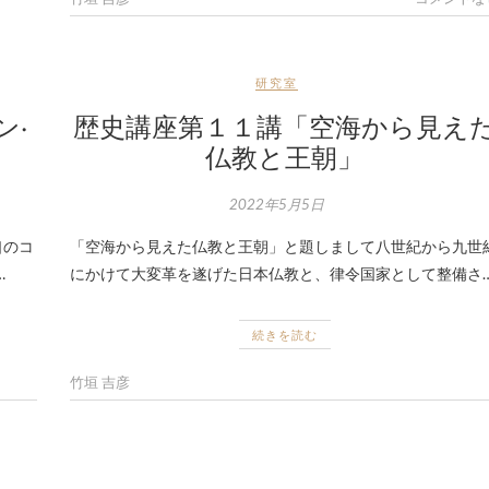
研究室
ン·
歴史講座第１１講「空海から見え
仏教と王朝」
2022年5月5日
口のコ
「空海から見えた仏教と王朝」と題しまして八世紀から九世
…
にかけて大変革を遂げた日本仏教と、律令国家として整備さ
続きを読む
竹垣 吉彦