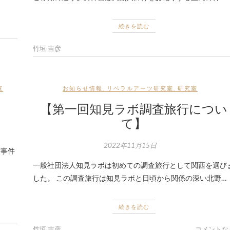
続きを読む
竹垣 吉彦
室
お知らせ情報
,
リベラルアーツ研究室
,
研究室
【第一回知見ラボ調査旅行につい
て】
2022年11月15日
村事件
一般社団法人知見ラボは初めての調査旅行として関西を選び
した。 この調査旅行は知見ラボと日頃から関係の深い北野…
続きを読む
竹垣 吉彦
コメントな