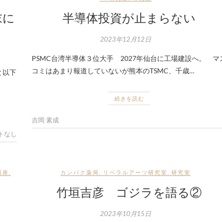
末に
半導体投資が止まらない
2023年12月12日
PSMC台湾半導体３位大手 2027年仙台に工場建設へ。 マ
コミはあまり報道していないが熊本のTSMC、千歳…
と以下
続きを読む
吉岡 素成
トなし
講座
,
カンパク薬局
,
リベラルアーツ研究室
,
研究室
竹垣吉彦 ゴジラを語る②
2023年10月15日