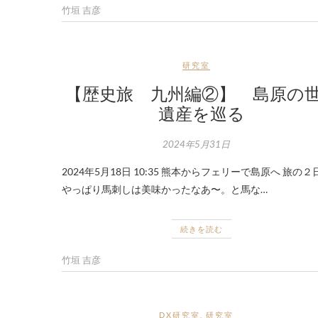
竹垣 吉彦
研究室
【歴史旅 九州編②】 島原の
遺産を巡る
2024年5月31日
2024年5月18日 10:35 熊本からフェリーで島原へ 旅の２
やっぱり馬刺しは美味かったなあ〜。と馬な…
続きを読む
竹垣 吉彦
DX研究室
,
研究室