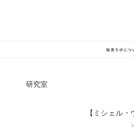
Skip
to
content
知見ラボにつ
研究室
【ミシェル・
2