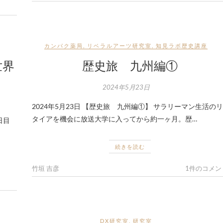
カンパク薬局
,
リベラルアーツ研究室
,
知見ラボ歴史講座
世界
歴史旅 九州編①
2024年5月23日
2024年5月23日 【歴史旅 九州編①】 サラリーマン生活のリ
タイアを機会に放送大学に入ってから約一ヶ月。歴…
日目
続きを読む
竹垣 吉彦
1件のコメン
DX研究室
,
研究室