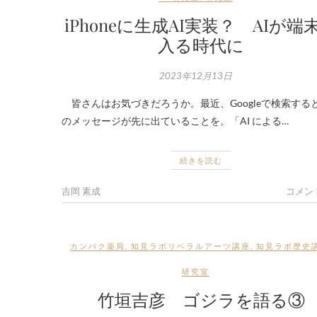
iPhoneに生成AI実装？ AIが端
入る時代に
2023年12月13日
皆さんはお気づきだろうか。最近、Googleで検索する
のメッセージが先に出ていることを。「AI による…
続きを読む
吉岡 素成
コメン
カンパク薬局
,
知見ラボリベラルアーツ講座
,
知見ラボ歴史
研究室
竹垣吉彦 ゴジラを語る③