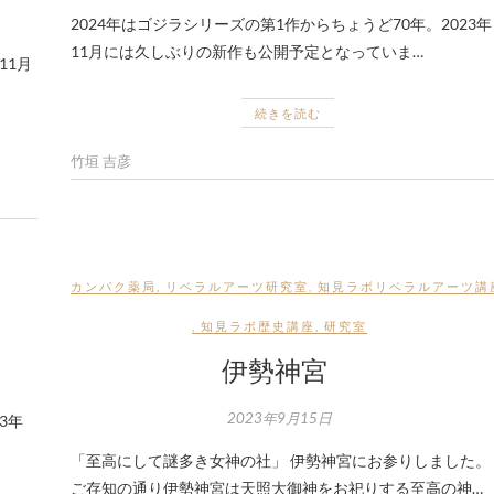
2024年はゴジラシリーズの第1作からちょうど70年。2023年
11月には久しぶりの新作も公開予定となっていま…
11月
続きを読む
竹垣 吉彦
カンパク薬局
,
リベラルアーツ研究室
,
知見ラボリベラルアーツ講
,
知見ラボ歴史講座
,
研究室
伊勢神宮
2023年9月15日
3年
「至高にして謎多き女神の社」 伊勢神宮にお参りしました。
ご存知の通り伊勢神宮は天照大御神をお祀りする至高の神…