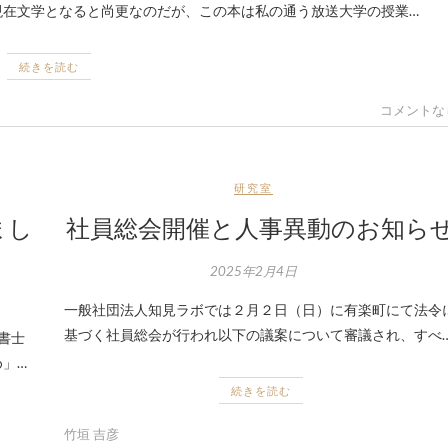
現在文学となると尚更なのだが、この本は私の通う放送大学の授業…
続きを読む
コメントな
研究室
まし
社員総会開催と人事異動のお知ら
2025年2月4日
一般社団法人知見ラボでは２月２日（日）に有楽町にて法令
基づく社員総会が行われ以下の議案について審議され、すべ
書士
」…
続きを読む
竹垣 吉彦