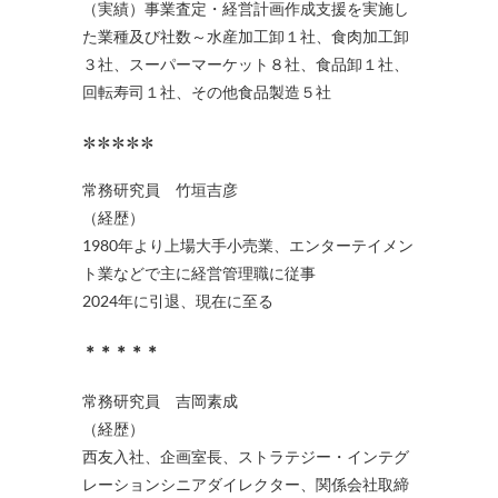
（実績）事業査定・経営計画作成支援を実施し
た業種及び社数～水産加工卸１社、食肉加工卸
３社、スーパーマーケット８社、食品卸１社、
回転寿司１社、その他食品製造５社
*****
常務研究員 竹垣吉彦
（経歴）
1980年より上場大手小売業、エンターテイメン
ト業などで主に経営管理職に従事
2024年に引退、現在に至る
＊＊＊＊＊
常務研究員 吉岡素成
（経歴）
西友入社、企画室長、ストラテジー・インテグ
レーションシニアダイレクター、関係会社取締