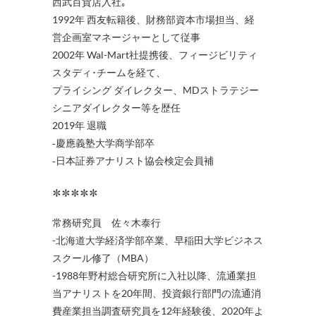
西武百貨店入社｡
1992年 西友転籍後、財務部資本市場担当、経
営企画室マネージャーとして従事
2002年 Wal-Mart社提携後、フィージビリティ
スタディ･チームを経て、
プライシング ダイレクター、MDストラテジー
シニアダイレクター等を歴任
2019年 退職
‐慶應義塾大学商学部卒
‐日本証券アナリスト協会検定会員補
*****
常務研究員 佐々木泰行
-北海道大学経済学部卒業、早稲田大学ビジネス
スクール修了（MBA）
-1988年野村総合研究所に入社以降、流通業担
当アナリストを20年間、投資銀行部門の流通消
費産業担当調査研究員を12年経験後、2020年よ