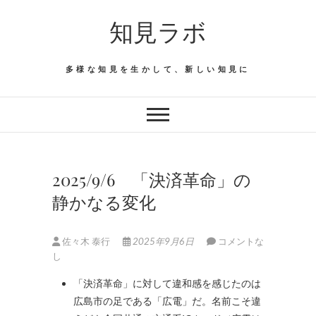
Skip
知見ラボ
to
content
多様な知見を生かして、新しい知見に
2025/9/6 「決済革命」の
静かなる変化
佐々木 泰行
2025年9月6日
コメントな
し
「決済革命」に対して違和感を感じたのは
広島市の足である「広電」だ。名前こそ違