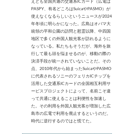
えども全国共通の交通系ICカード（広電は
PASPY、有名どころはSuicaやPASMO）が
使えなくなるらしいというニュースが2024
年冬頃に明らかになった。広島はオバマ大
統領の平和公園の訪問と慰霊以降、中四国
地区で多くの外国人観光客が訪れるように
なっている。私たちもそうだが、海外を旅
行して最も頭を悩ませるのが、移動の際の
決済手段が統一されていないことだ。その
点、2010年代から始まったSuicaやPASMO
に代表されるソニーのフェリカICチップを
活用した交通系ICカードの全国相互利用サ
ービスプロジェクトによって、名前こそ違
って共通に使えることは利便性を加速し
た。その利用を外国人観光客が増加した広
島市の広電で利用を廃止するというのだ。
時代に逆行するのではと慌てた。