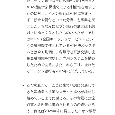
た、セブン銀行は主に店舗へのATM設置と
ATM機能の多機能化による利便性を追求し
たのに対し、イオン銀行はATMに留まら
ず、預金や貸付といった分野にも事業を展
開した。ちなみにセブン銀行の展開は予想
以上にゆっくりとしたものだったが、それ
はMICS（全国キャッシュサービス）とい
う金融機関で使われているATM決済システ
ムとは全く別個に、各銀行と直接交渉し提
携金融機関を増やした専用システムを構築
したためである。またこれら二社に後れた
がローソン銀行も2016年に開業している。
ただ私見だが、ここに来て順調に発展して
きた流通業の決済システムの進化が鈍化し
始めているように感じる。その背景には流
通業と金融業に求められるものの違いだろ
う。例えば2024年末に発生したイオン銀行