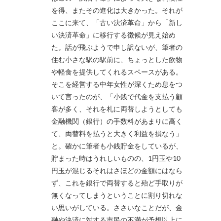
を得、またその進化は大きかった。それが
ここに来て、「古い決済革命」から「新し
い決済革命」に移行する徴候が見え始め
た。話が飛ぶようで申し訳ないが、筆者の
住む小さな駅の駅前に、ちょっとした飲物
や軽食を提供してくれるスペースがある。
そこを経営する中年女性が深くため息をつ
いて言ったのが、「小銭で代金を支払う顧
客が多く、それを札に両替しようとしても
金融機関（銀行）の手数料があまりに高く
て、両替料を払うと大きく利益を損なう」
と。確かに筆者も小銭貯金をしているが、
貯まった時はうれしいものの、1円玉や10
円玉が混じるそれはさほどの金額にはなら
ず、これを銀行で両替すると殆ど手取りが
無くなってしまうということに割り切れな
い思いがしている。ささいなことだが、金
融や決済に対する市民の不満が予想以上に