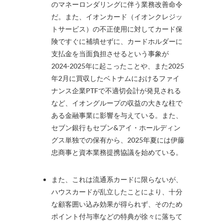
のマネーロンダリングに伴う業務改善命令
だ。また、イオンカード（イオンクレジッ
トサービス）の不正使用に対してカード保
険ですぐに補填せずに、カードホルダーに
支払金を当面負担させるという事象が
2024-2025年に起こったことや、また2025
年2月に買収したベトナムにおけるファイ
ナンス企業PTFで不適切会計が発見される
など、イオングループの収益の大きな柱で
ある金融事業に影響を与えている。また、
セブン銀行もセブン&アイ・ホールディン
グス単独での保有から、2025年夏には伊藤
忠商事と資本業務提携協議を始めている。
また、これは流通系カードに限らないが、
ハウスカードが乱立したことにより、十分
な顧客囲い込み効果が得られず、そのため
ポイント付与率などの特典が徐々に落ちて