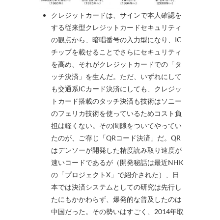
クレジットカードは、サインで本人確認を
する従来型クレジットカードセキュリティ
の観点から、暗唱番号の入力型になり、IC
チップを載せることでさらにセキュリティ
を高め、それがクレジットカードでの「タ
ッチ決済」を生んだ。ただ、いずれにして
も交通系ICカード決済にしても、クレジッ
トカード搭載のタッチ決済も技術はソニー
のフェリカ技術を使っているためコスト負
担は軽くない。その間隙をついてやってい
たのが、ご存じ「QRコード決済」だ。QR
はデンソーが開発した精度読み取り速度が
速いコードであるが（開発秘話は最近NHK
の「プロジェクトX」で紹介された）、日
本では決済システムとしての研究は先行し
たにもかかわらず、爆発的な普及したのは
中国だった。その勢いはすごく、2014年取