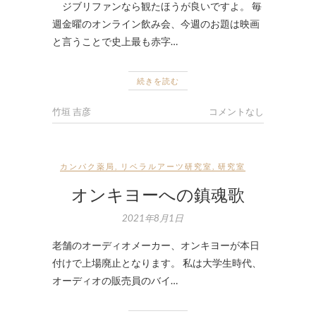
ジブリファンなら観たほうが良いですよ。 毎
週金曜のオンライン飲み会、今週のお題は映画
と言うことで史上最も赤字…
続きを読む
竹垣 吉彦
コメントなし
カンパク薬局
,
リベラルアーツ研究室
,
研究室
オンキヨーへの鎮魂歌
2021年8月1日
老舗のオーディオメーカー、オンキヨーが本日
付けで上場廃止となります。 私は大学生時代、
オーディオの販売員のバイ…