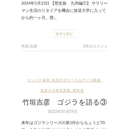
2024年5月23日 【歴史旅 九州編①】 サラリー
マン生活のリタイアを機会に放送大学に入って
から約一ヶ月。歴…
続きを読む
竹垣 吉彦
1件のコメント
カンパク薬局
,
知見ラボリベラルアーツ講座
,
知見ラボ歴史講座
,
研究室
竹垣吉彦 ゴジラを語る③
2023年10月29日
来年はゴジラシリーズの第1作からちょうど70