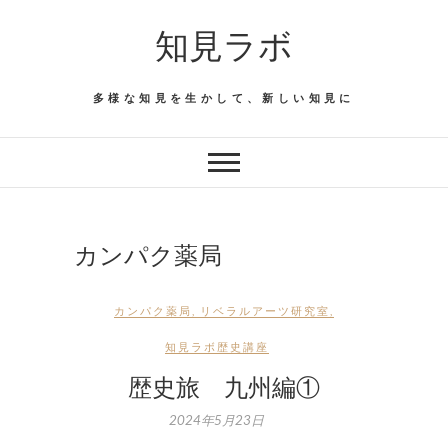
Skip
知見ラボ
to
content
多様な知見を生かして、新しい知見に
カンパク薬局
カンパク薬局
,
リベラルアーツ研究室
,
知見ラボ歴史講座
歴史旅 九州編①
2024年5月23日