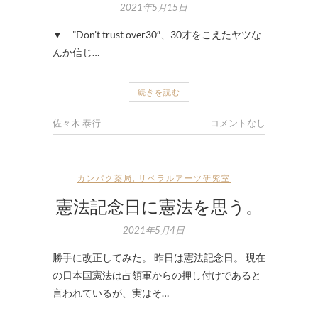
2021年5月15日
▼ ”Don’t trust over30″、30才をこえたヤツな
んか信じ…
続きを読む
佐々木 泰行
コメントなし
カンパク薬局
,
リベラルアーツ研究室
憲法記念日に憲法を思う。
2021年5月4日
勝手に改正してみた。 昨日は憲法記念日。 現在
の日本国憲法は占領軍からの押し付けであると
言われているが、実はそ…