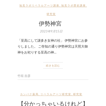
知見ラボリベラルアーツ講座
,
知見ラボ歴史講座
,
研究室
伊勢神宮
2023年9月15日
「至高にして謎多き女神の社」 伊勢神宮にお参
りしました。 ご存知の通り伊勢神宮は天照大御
神をお祀りする至高の神…
続きを読む
竹垣 吉彦
カンパク薬局
,
リベラルアーツ研究室
,
研究室
【分かっちゃいるけれど】