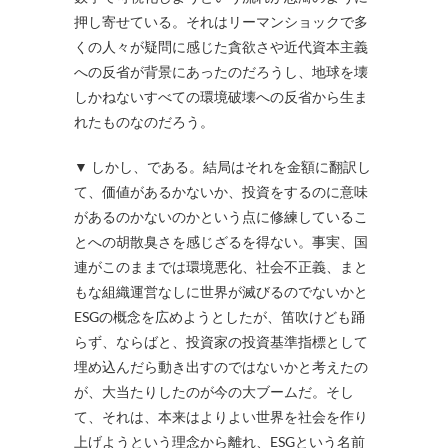
押し寄せている。それはリーマンショックで多
くの人々が疑問に感じた貪欲さや近代資本主義
への反省が背景にあったのだろうし、地球を壊
しかねないすべての環境破壊への反省から生ま
れたものなのだろう。
▼ しかし、である。結局はそれを金額に翻訳し
て、価値があるかないか、投資をするのに意味
があるのかないのかという点に修練しているこ
とへの胡散臭さを感じざるを得ない。事実、国
連がこのままでは環境悪化、社会不正義、まと
もな組織運営なしに世界が滅びるのでないかと
ESGの概念を広めようとしたが、笛吹けども踊
らず、ならばと、投資家の投資基準指標として
埋め込んだら動き出すのではないかと考えたの
が、大当たりしたのが今の大ブームだ。そし
て、それは、本来はよりよい世界を社会を作り
上げようという理念から離れ、ESGという名前