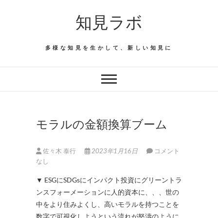
Skip
知見ラボ
to
content
多様な知見を生かして、新しい知見に
モラルの金額換算ブーム
佐々木 泰行
2023年1月16日
コメント
なし
▼ ESGにSDGsにインパクト投資にグリーントラ
ンスフォーメーションに人的資本に、、、世の
中をより住みよくし、高いモラルを持つことを
数字で可視化しようという流れが怒濤のように