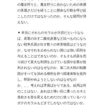
の魔女狩りと、魔女狩りに合わないための表層
の美麗さだけを繕うことに懸命な行動を呼び起
こしただけではなかったのか。そんな疑問が消
えない。
▼ 本当にそれらのモラルが大切だというなら
ば、産業の出す二酸化炭素など比べものになら
ない戦争兵器が出す数々の有害物質はどうなの
か、なぜそれを止められない国には強い罰則を
与えることはできないのか、そもそも武器を売
り続けて莫大な利潤を上げている国や企業が批
判されないのはなぜなのか、第二次大戦の戦勝
国がすべてを決める権利を持つ国連体制を批判
し、即刻やめようとしないのはなぜなの
か、、、考えれば矛盾ばかりである。結局は何
のことはない、あれほど痛い目に遭ったカネと
貪欲さを形を変えるためだけに使っているハリ
ボテのモラルもどきでしかないのではないか。