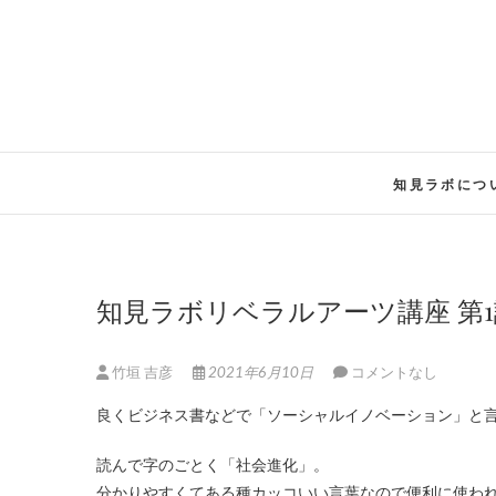
Skip
to
content
知見ラボにつ
知見ラボリベラルアーツ講座 第
竹垣 吉彦
2021年6月10日
コメントなし
良くビジネス書などで「ソーシャルイノベーション」と
読んで字のごとく「社会進化」。
分かりやすくてある種カッコいい言葉なので便利に使われ