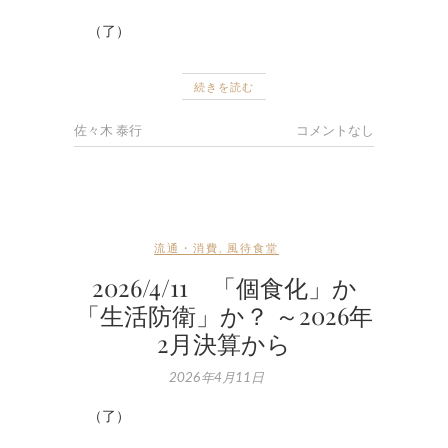
（了）
続きを読む
佐々木 泰行
コメントなし
流通・消費
,
風待食堂
2026/4/11 「個食化」か
「生活防衛」か？ ～2026年
2月決算から
2026年4月11日
（了）