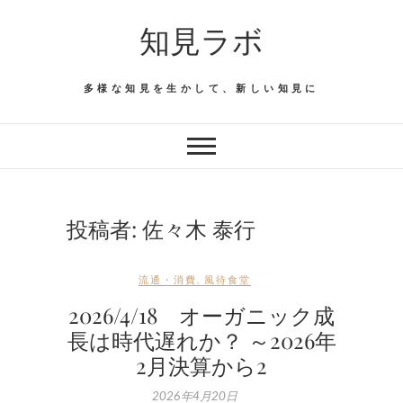
Skip
知見ラボ
to
content
多様な知見を生かして、新しい知見に
投稿者:
佐々木 泰行
流通・消費
,
風待食堂
2026/4/18 オーガニック成
長は時代遅れか？ ～2026年
2月決算から2
2026年4月20日