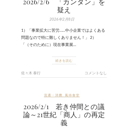
2026/2/6 「カンタン」を
疑え
2026年2月8日
1）「事業拡大に苦労……中小企業ではよくある
問題なので特に難しくありません！」 2）
「（そのために）現在事業展…
続きを読む
佐々木 泰行
コメントなし
流通・消費
,
風待食堂
2026/2/1 若き仲間との議
論～21世紀「商人」の再定
義