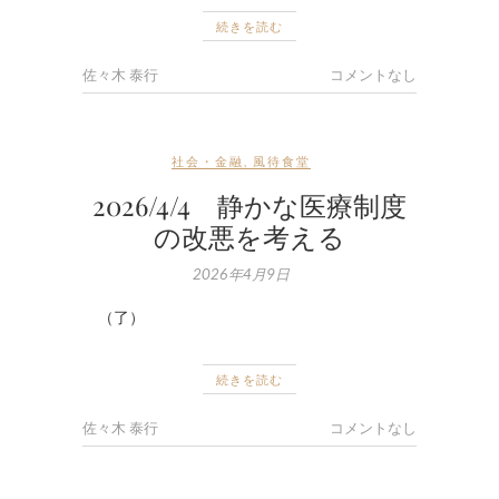
続きを読む
佐々木 泰行
コメントなし
社会・金融
,
風待食堂
2026/4/4 静かな医療制度
の改悪を考える
2026年4月9日
（了）
続きを読む
佐々木 泰行
コメントなし