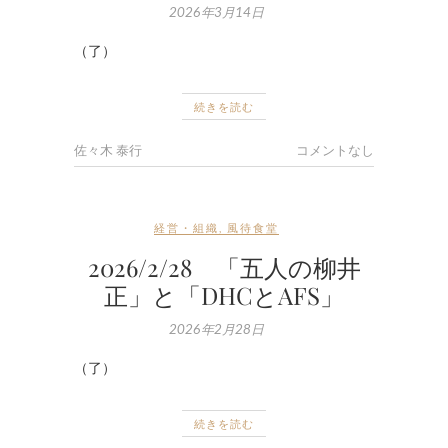
2026年3月14日
（了）
続きを読む
佐々木 泰行
コメントなし
経営・組織
,
風待食堂
2026/2/28 「五人の柳井
正」と「DHCとAFS」
2026年2月28日
（了）
続きを読む